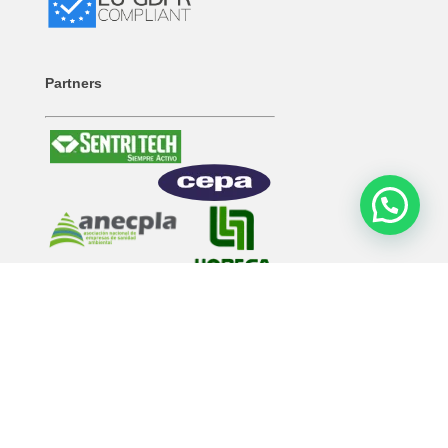
Partners
Contacto
Teléfono:
+34 976 272 555
Whatsapp:
+34 976 272 555
info@desinfeccionesaerosol.com