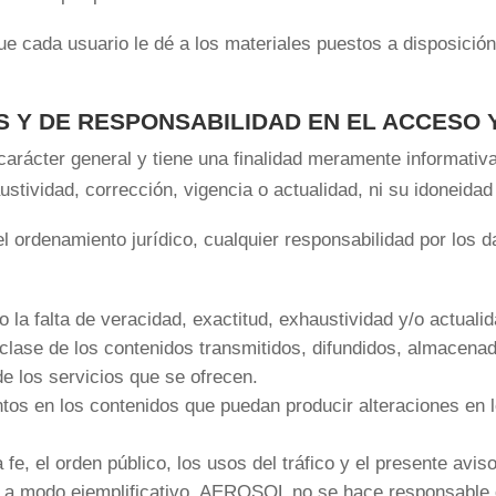
 cada usuario le dé a los materiales puestos a disposición 
S Y DE RESPONSABILIDAD EN EL ACCESO Y
 carácter general y tiene una finalidad meramente informativ
stividad, corrección, vigencia o actualidad, ni su idoneidad 
ordenamiento jurídico, cualquier responsabilidad por los da
o la falta de veracidad, exactitud, exhaustividad y/o actuali
 clase de los contenidos transmitidos, difundidos, almacenad
de los servicios que se ofrecen.
ntos en los contenidos que puedan producir alteraciones en
 fe, el orden público, los usos del tráfico y el presente av
r, y a modo ejemplificativo, AEROSOL no se hace responsable