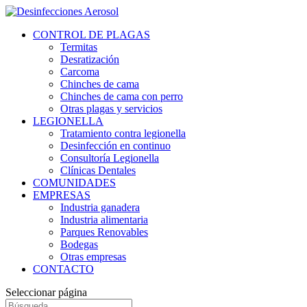
CONTROL DE PLAGAS
Termitas
Desratización
Carcoma
Chinches de cama
Chinches de cama con perro
Otras plagas y servicios
LEGIONELLA
Tratamiento contra legionella
Desinfección en continuo
Consultoría Legionella
Clínicas Dentales
COMUNIDADES
EMPRESAS
Industria ganadera
Industria alimentaria
Parques Renovables
Bodegas
Otras empresas
CONTACTO
Seleccionar página