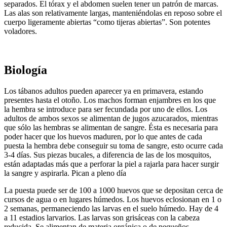
separados. El tórax y el abdomen suelen tener un patrón de marcas.
Las alas son relativamente largas, manteniéndolas en reposo sobre el
cuerpo ligeramente abiertas “como tijeras abiertas”. Son potentes
voladores.
Biología
Los tábanos adultos pueden aparecer ya en primavera, estando
presentes hasta el otoño. Los machos forman enjambres en los que
la hembra se introduce para ser fecundada por uno de ellos. Los
adultos de ambos sexos se alimentan de jugos azucarados, mientras
que sólo las hembras se alimentan de sangre. Ésta es necesaria para
poder hacer que los huevos maduren, por lo que antes de cada
puesta la hembra debe conseguir su toma de sangre, esto ocurre cada
3-4 días. Sus piezas bucales, a diferencia de las de los mosquitos,
están adaptadas más que a perforar la piel a rajarla para hacer surgir
la sangre y aspirarla. Pican a pleno día
La puesta puede ser de 100 a 1000 huevos que se depositan cerca de
cursos de agua o en lugares húmedos. Los huevos eclosionan en 1 o
2 semanas, permaneciendo las larvas en el suelo húmedo. Hay de 4
a 11 estadios larvarios. Las larvas son grisáceas con la cabeza
reducida. Se alimentan de materia orgánica o de pequeños